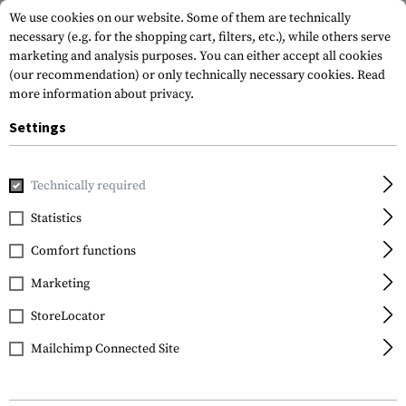
We use cookies on our website. Some of them are technically
necessary (e.g. for the shopping cart, filters, etc.), while others serve
marketing and analysis purposes. You can either accept all cookies
(our recommendation) or only technically necessary cookies.
Read
more information about privacy.
Settings
Home
Tactical Gear
Slings
1-Point Slings
Storm Slin
Technically required
Blackhawk
Statistics
Storm Sling QD
Comfort functions
Marketing
StoreLocator
Mailchimp Connected Site