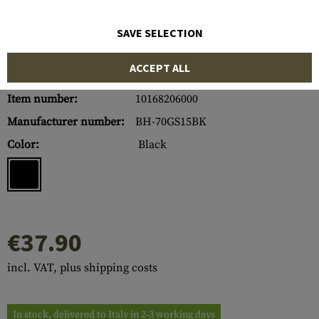
SAVE SELECTION
ACCEPT ALL
Item number:
10168206000
Manufacturer number:
BH-70GS15BK
Color:
Black
€37.90
incl. VAT, plus shipping costs
In stock, delivered to Italy in 2-3 working days