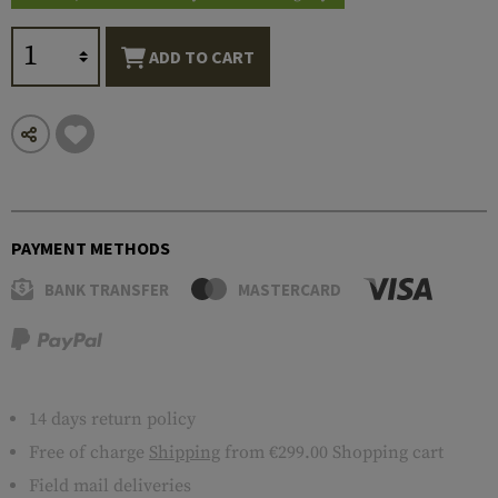
ADD TO CART
PAYMENT METHODS
BANK TRANSFER
MASTERCARD
14 days return policy
Free of charge
Shipping
from €299.00 Shopping cart
Field mail deliveries