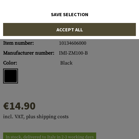
SAVE SELECTION
ACCEPT ALL
Item number:
10134606000
Manufacturer number:
IMI-ZM100-B
Color:
Black
€14.90
incl. VAT, plus shipping costs
In stock, delivered to Italy in 2-3 working days