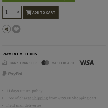
ADD TO CART
PAYMENT METHODS
BANK TRANSFER
MASTERCARD
14 days return policy
Free of charge
Shipping
from €299.00 Shopping cart
Field mail deliveries