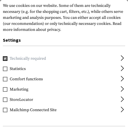
We use cookies on our website. Some of them are technically
necessary (e.g. for the shopping cart, filters, etc.), while others serve
marketing and analysis purposes. You can either accept all cookies
(our recommendation) or only technically necessary cookies.
Read
more information about privacy.
Settings
Home
Tactical Gear
Holsters
Accessories
Molle Adap
Technically required
IMI Defense
Statistics
Molle Adaptor
Comfort functions
Marketing
StoreLocator
Mailchimp Connected Site